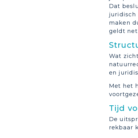
Dat besl
juridisch
maken dui
geldt ne
Struct
Wat zicht
natuurrec
en juridi
Met het 
voortgeze
Tijd v
De uitspr
rekbaar 