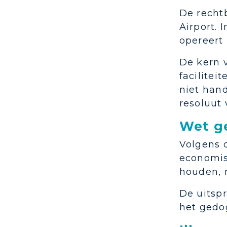
De recht
Airport. 
opereert
De kern v
facilitei
niet hand
resoluut 
Wet ge
Volgens 
economis
houden, n
De uitsp
het gedog