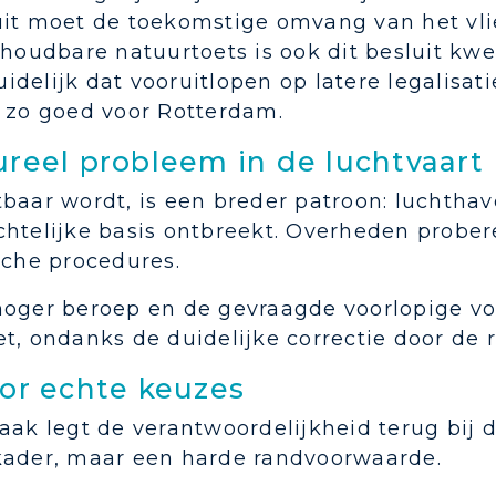
uit moet de toekomstige omvang van het vli
 houdbare natuurtoets is ook dit besluit kw
delijk dat vooruitlopen op latere legalisati
t zo goed voor Rotterdam.
ureel probleem in de luchtvaart
baar wordt, is een breder patroon: luchthav
htelijke basis ontbreekt. Overheden prober
sche procedures.
hoger beroep en de gevraagde voorlopige voo
t, ondanks de duidelijke correctie door de 
oor echte keuzes
aak legt de verantwoordelijkheid terug bij
kader, maar een harde randvoorwaarde.