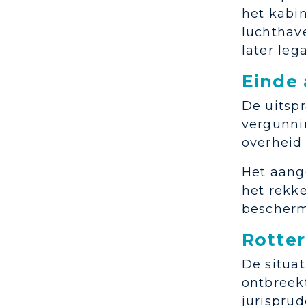
het kabin
luchthav
later leg
Einde 
De uitspr
vergunnin
overheid 
Het aang
het rekke
bescherm
Rotter
De situat
ontbreek
jurisprud