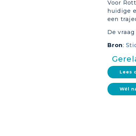
Voor Rot
huidige e
een traje
De vraag
Bron
:
St
Gerel
Lees 
Wél n