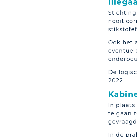
Illeg
Stichtin
nooit co
stikstofe
Ook het a
eventuel
onderbou
De logis
2022.
Kabine
In plaat
te gaan t
gevraagd
In de pra