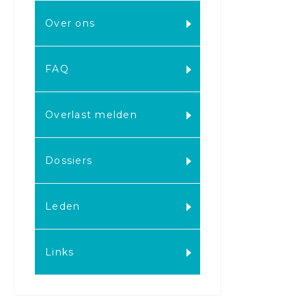
Over ons
FAQ
Overlast melden
Dossiers
Leden
Links