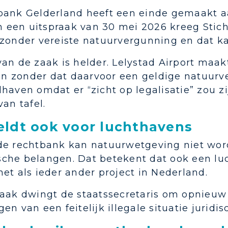
bank Gelderland heeft een einde gemaakt a
In een uitspraak van 30 mei 2026 kreeg Stic
 zonder vereiste natuurvergunning en dat k
an de zaak is helder. Lelystad Airport maakt
ten zonder dat daarvoor een geldige natuurv
haven omdat er “zicht op legalisatie” zou z
van tafel.
ldt ook voor luchthavens
de rechtbank kan natuurwetgeving niet wor
che belangen. Dat betekent dat ook een lu
et als ieder ander project in Nederland.
raak dwingt de staatssecretaris om opnieuw
en van een feitelijk illegale situatie juri