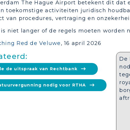
terdam The Hague Airport betekent dit dat 
n toekomstige activiteiten juridisch houdbaa
ct van procedures, vertraging en onzekerhei
 is niet langer of de regels moeten worden 
iching Red de Veluwe
, 16 april 2026
ateerd:
De 
nod
de de uitspraak van Rechtbank
teg
roy
atuurvergunning nodig voor RTHA
bor
aft