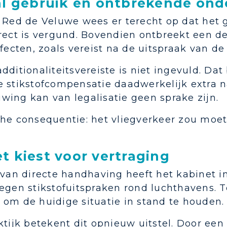
aal gebruik en ontbrekende on
g Red de Veluwe wees er terecht op dat het
rrect is vergund. Bovendien ontbreekt een d
ffecten, zoals vereist na de uitspraak van 
dditionaliteitsvereiste is niet ingevuld. Da
e stikstofcompensatie daadwerkelijk extra n
wing kan van legalisatie geen sprake zijn.
che consequentie: het vliegverkeer zou moe
t kiest voor vertraging
s van directe handhaving heeft het kabinet
egen stikstofuitspraken rond luchthavens. T
 om de huidige situatie in stand te houden.
ktijk betekent dit opnieuw uitstel. Door een 