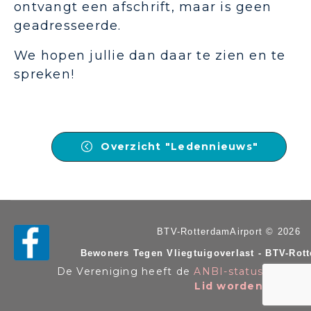
ontvangt een afschrift, maar is geen
geadresseerde.
We hopen jullie dan daar te zien en te
spreken!
Overzicht "Ledennieuws"
BTV-RotterdamAirport © 2026
Bewoners Tegen Vliegtuigoverlast - BTV-Rot
De Vereniging heeft de
ANBI-status
. KvK n
Lid worden