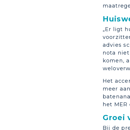
maatrege
Huiswe
„Er ligt 
voorzitte
advies s
nota nie
komen, a
weloverw
Het accen
meer aan
batenana
het MER 
Groei 
Bij de p