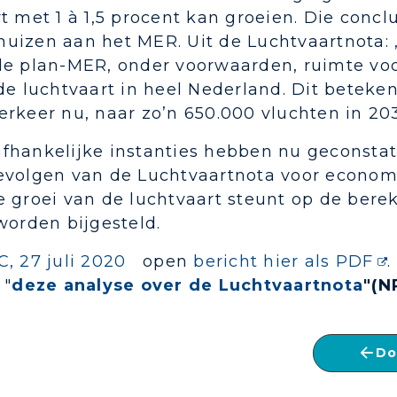
t met 1 à 1,5 procent kan groeien. Die conc
izen aan het MER. Uit de Luchtvaartnota: „
de plan-MER, onder voorwaarden, ruimte voor
de luchtvaart in heel Nederland. Dit beteke
rkeer nu, naar zo’n 650.000 vluchten in 20
fhankelijke instanties hebben nu geconsta
evolgen van de Luchtvaartnota voor economi
 groei van de luchtvaart steunt op de bere
worden bijgesteld.
, 27 juli 2020
open
bericht hier als PDF
.
 "
deze analyse over de Luchtvaartnota
"(N
Do