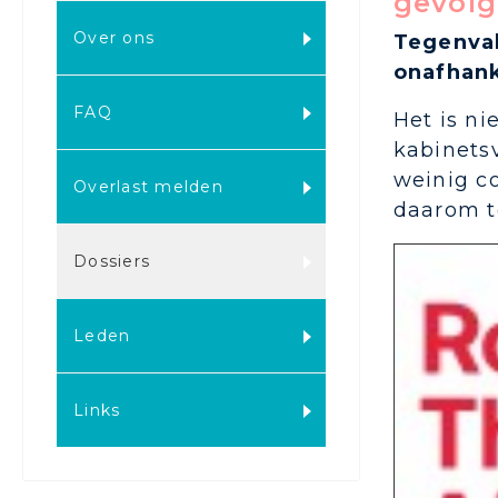
gevolg
Over ons
Tegenval
onafhank
FAQ
Het is ni
kabinetsv
weinig co
Overlast melden
daarom t
Dossiers
Leden
Links