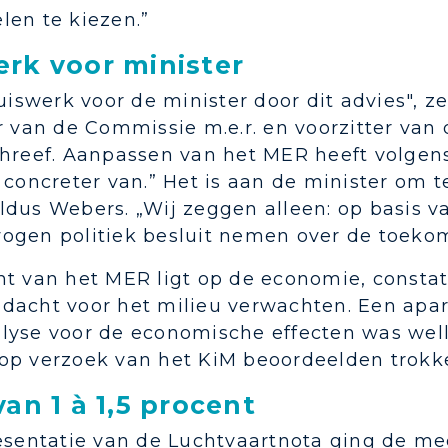
len te kiezen.”
rk voor minister
huiswerk voor de minister door dit advies",
r van de Commissie m.e.r. en voorzitter van
chreef. Aanpassen van het MER heeft volgens
t concreter van.” Het is aan de minister om
ldus Webers. „Wij zeggen alleen: op basis v
ogen politiek besluit nemen over de toekom
t van het MER ligt op de economie, constate
dacht voor het milieu verwachten. Een apar
lyse voor de economische effecten was welli
op verzoek van het KiM beoordeelden trokke
van 1 à 1,5 procent
resentatie van de Luchtvaartnota ging de me