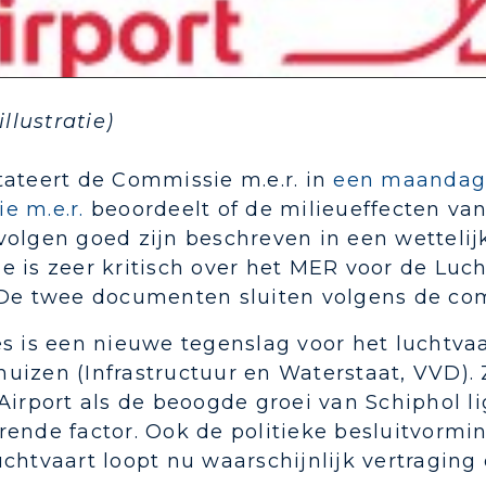
illustratie)
tateert de Commissie m.e.r. in
een maandag 
e m.e.r.
beoordeelt of de milieueffecten va
olgen goed zijn beschreven in een wettelijk
 is zeer kritisch over het MER voor de Luch
 De twee documenten sluiten volgens de com
s is een nieuwe tegenslag voor het luchtva
uizen (Infrastructuur en Waterstaat, VVD).
Airport als de beoogde groei van Schiphol l
rende factor. Ook de politieke besluitvormi
chtvaart loopt nu waarschijnlijk vertraging 