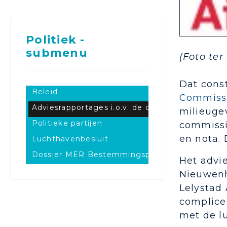
Politiek -
submenu
(Foto ter 
Dat cons
Beleid
Commissi
Adviesrapportages i.o.v. de overheid
milieugev
Politieke partijen
commissie
en nota.
Luchthavenbesluit
Dossier MER Bestemmingsplan
Het advie
Nieuwenh
Lelystad 
complice
met de lu