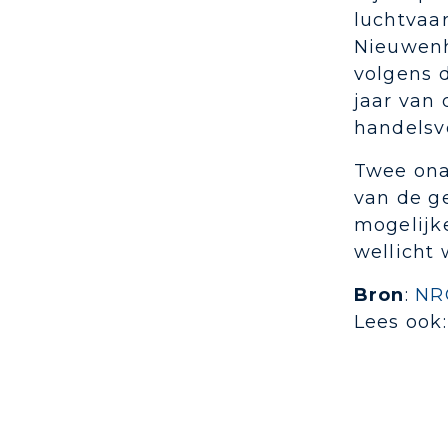
luchtvaar
Nieuwenhu
volgens 
jaar van 
handelsve
Twee ona
van de g
mogelijke
wellicht 
Bron
:
NRC
Lees ook: