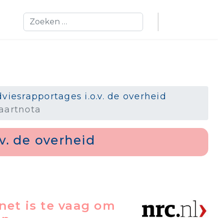
Zoeken
viesrapportages i.o.v. de overheid
aartnota
v. de overheid
net is te vaag om