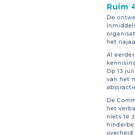
Ruim 4
De
ontwe
Inmiddels
organisat
het naja
Al eerder
kennisin
Op 13 jul
van het 
abstracti
De Commis
het verb
niets te
hinderbe
overheid