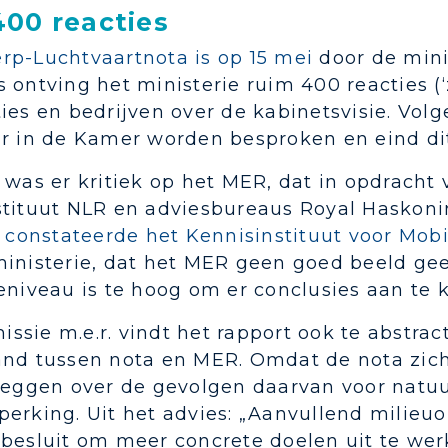
00 reacties
rp-Luchtvaartnota is op 15 mei
door de mini
 ontving het ministerie ruim 400 reacties (
ies en bedrijven over de kabinetsvisie. Vol
ar in de Kamer worden besproken en eind dit
 was er kritiek op het MER, dat in opdracht 
stituut NLR en adviesbureaus Royal Haskoni
i
constateerde het Kennisinstituut voor Mobil
ministerie, dat het MER geen goed beeld gee
eniveau is te hoog om er conclusies aan te
sie m.e.r. vindt het rapport ook te abstra
and tussen nota en MER. Omdat de nota zich 
 zeggen over de gevolgen daarvan voor natuu
perking. Uit het advies: „Aanvullend milieu
 besluit om meer concrete doelen uit te we