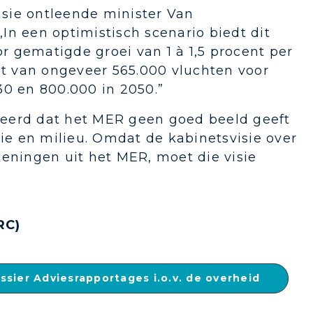
lusie ontleende minister Van
In een optimistisch scenario biedt dit
 gematigde groei van 1 à 1,5 procent per
nt van ongeveer 565.000 vluchten voor
30 en 800.000 in 2050.”
teerd dat het MER geen goed beeld geeft
e en milieu. Omdat de kabinetsvisie over
keningen uit het MER, moet die visie
RC)
ssier Adviesrapportages i.o.v. de overheid