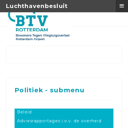
≡
Luchthavenbesluit
Politiek - submenu
Beleid
Adviesrapportages i.o.v. de overheid