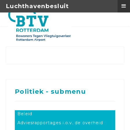
≡
Luchthavenbesluit
Politiek - submenu
Beleid
Adviesrapportages i.o.v. de overheid