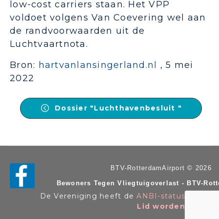
low-cost carriers staan. Het VPP
voldoet volgens Van Coevering wel aan
de randvoorwaarden uit de
Luchtvaartnota.
Bron:
hartvanlansingerland.nl
, 5 mei
2022
Dossier "Luchthavenbesluit "
BTV-RotterdamAirport © 2026
Bewoners Tegen Vliegtuigoverlast - BTV-Rot
De Vereniging heeft de
ANBI-status
. KvK n
Lid worden