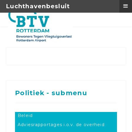
≡
Luchthavenbesluit
Politiek - submenu
Beleid
Adviesrapportages i.o.v. de overheid