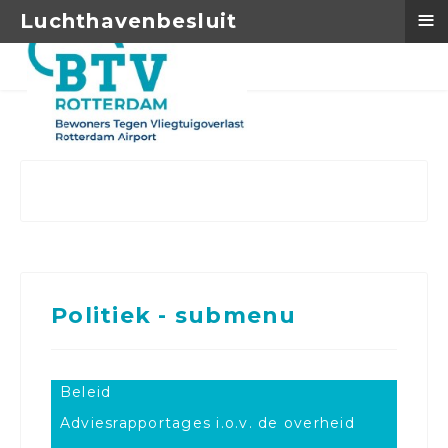
≡
Luchthavenbesluit
Politiek - submenu
Beleid
Adviesrapportages i.o.v. de overheid