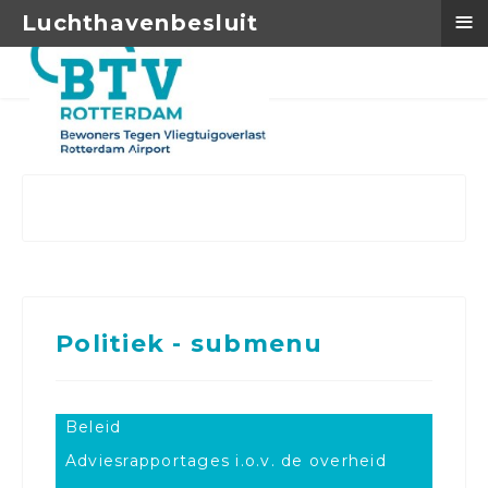
≡
Luchthavenbesluit
Politiek - submenu
Beleid
Adviesrapportages i.o.v. de overheid