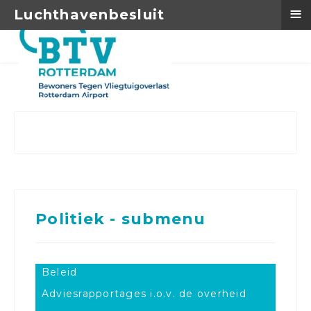
≡
Luchthavenbesluit
Politiek - submenu
Beleid
Adviesrapportages i.o.v. de overheid