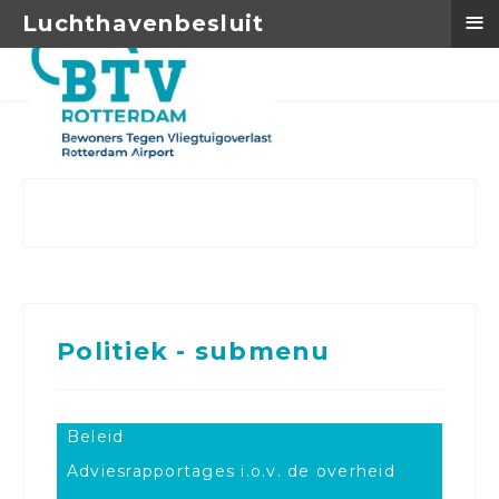
≡
Luchthavenbesluit
Politiek - submenu
Beleid
Adviesrapportages i.o.v. de overheid