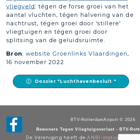
vliegveld
: tégen de forse groei van het
aantal vluchten, tégen halvering van de
nachtrust, tégen groei door 'stillere'
vliegtuigen en tégen groei door
splitsing van de geluidsruimte.
Bron
:
website Groenlinks Vlaardingen
,
16 november 2022
Dossier "Luchthavenbesluit "
BTV-RotterdamAirport © 2026
Bewoners Tegen Vliegtuigoverlast - BTV-Rot
De Vereniging heeft de
ANBI-status
. KvK n