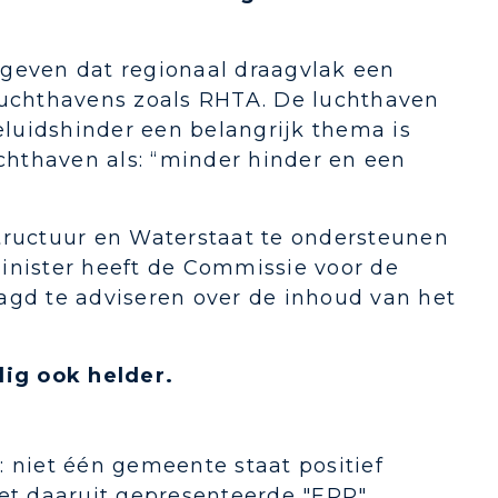
egeven dat regionaal draagvlak een
 luchthavens zoals RHTA. De luchthaven
geluidshinder een belangrijk thema is
uchthaven als: “minder hinder en een
tructuur en Waterstaat te ondersteunen
inister heeft de Commissie voor de
agd te adviseren over de inhoud van het
dig ook helder.
k: niet één gemeente staat positief
et daaruit gepresenteerde "EPP".