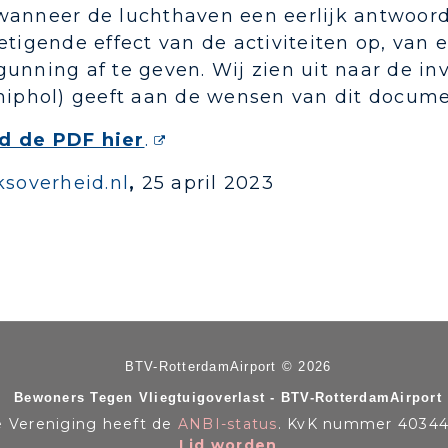
wanneer de luchthaven een eerlijk antwoord 
etigende effect van de activiteiten op, van 
unning af te geven. Wij zien uit naar de i
chiphol) geeft aan de wensen van dit docume
d de PDF hier
.
jksoverheid.nl
,
25 april 2023
BTV-RotterdamAirport © 2026
Bewoners Tegen Vliegtuigoverlast - BTV-RotterdamAirport
 Vereniging heeft de
ANBI-status
. KvK nummer 40344
Lid worden