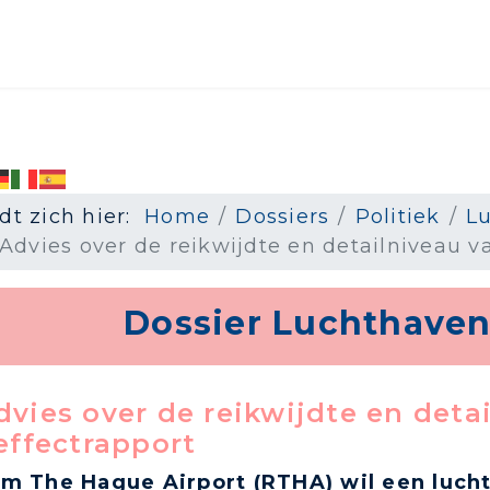
dt zich hier:
Home
Dossiers
Politiek
L
dvies over de reikwijdte en detailniveau va
Dossier Luchthaven
vies over de reikwijdte en deta
effectrapport
m The Hague Airport (RTHA) wil een luch