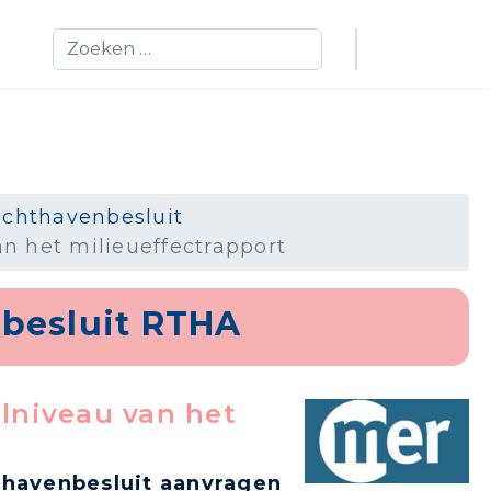
Zoeken
uchthavenbesluit
n het milieueffectrapport
besluit RTHA
ilniveau van het
thavenbesluit aanvragen