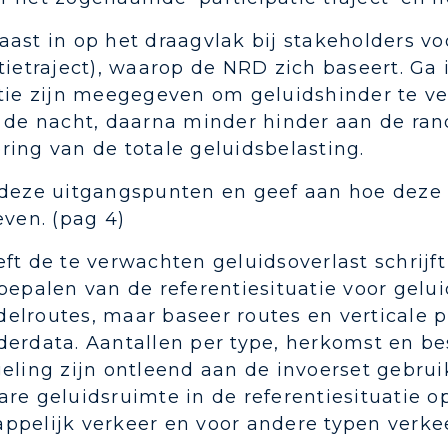
aast in op het draagvlak bij stakeholders v
tietraject), waarop de NRD zich baseert. Ga i
atie zijn meegegeven om geluidshinder te v
n de nacht, daarna minder hinder aan de ran
ing van de totale geluidsbelasting.
 deze uitgangspunten en geef aan hoe deze e
even. (pag 4)
ft de te verwachten geluidsoverlast schrijf
bepalen van de referentiesituatie voor gelui
lroutes, maar baseer routes en verticale p
derdata. Aantallen per type, herkomst en b
eling zijn ontleend aan de invoerset gebrui
re geluidsruimte in de referentiesituatie o
ppelijk verkeer en voor andere typen verkee