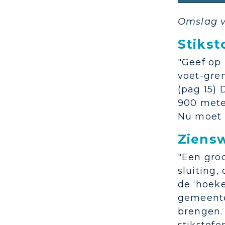
Omslag v
Stikst
"Geef op
voet-gren
(pag 15) 
900 meter
Nu moet 
Ziensw
"Een groo
sluiting
de ‘hoek
gemeente
brengen. 