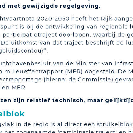
nd met gewijzigde regelgeving.
chtvaartnota 2020-2050 heeft het Rijk aang
spunt is bij de ontwikkeling van regionale
 participatietraject doorlopen, waarbij de 
De uitkomst van dat traject beschrijft de l
geluidscontour”.
uchthavenbesluit van de Minister van Infras
n milieueffectrapport (MER) opgesteld. De M
fectrapportage (hierna: de Commissie) gevra
llen MER.
zen zijn relatief technisch, maar gelijktij
elblok
vlak in de regio is al direct een struikelblo
 het zogenaamde 'participatie traject' en h