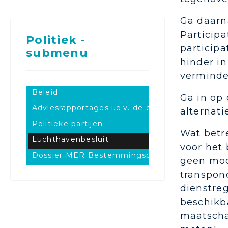
Ga daarn
Participa
Politiek -
particip
submenu
hinder i
verminder
Beleid
Ga in op
Adviesrapportages i.o.v. de overheid
alternati
Politieke partijen
Wat betre
Luchthavenbesluit
voor het 
Dossier MER Bestemmingsplan
geen mode
transpon
dienstreg
beschikba
maatscha