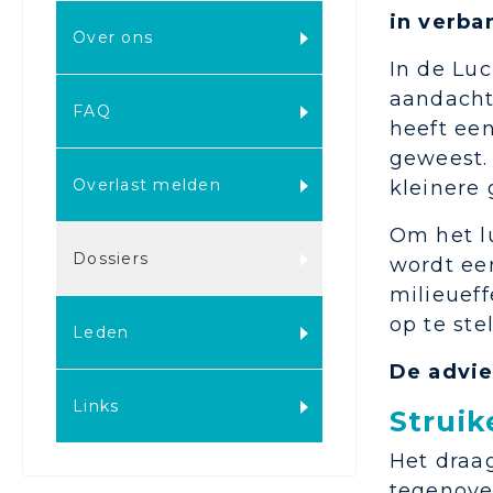
in verba
Over ons
In de Lu
aandacht
FAQ
heeft een
geweest. 
Overlast melden
kleinere 
Om het l
Dossiers
wordt ee
milieuef
op te ste
Leden
De advie
Links
Struik
Het draag
tegenover