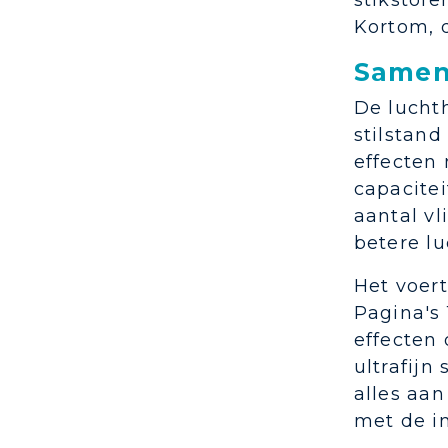
stikstofe
Kortom, 
Samen
De lucht
stilstan
effecten 
capacitei
aantal v
betere lu
Het voer
Pagina's
effecten
ultrafijn
alles aan
met de i