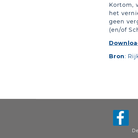
Kortom, 
het verni
geen verg
(en/of S
Downloa
Bron
: Ri
De