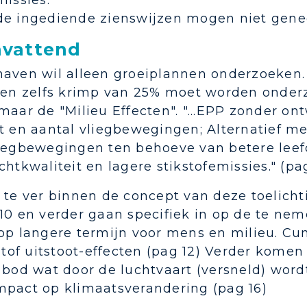
missies."
de ingediende zienswijzen mogen niet gen
vattend
haven wil alleen groeiplannen onderzoeken.
d en zelfs krimp van 25% moet worden onderz
maar de "Milieu Effecten". "...EPP zonder on
t en aantal vliegbewegingen; Alternatief me
liegbewegingen ten behoeve van betere lee
chtkwaliteit en lagere stikstofemissies." (pag
t te ver binnen de concept van deze toelic
 10 en verder gaan specifiek in op de te n
 op langere termijn voor mens en milieu. Cu
 stof uitstoot-effecten (pag 12) Verder kome
 bod wat door de luchtvaart (versneld) word
mpact op klimaatsverandering (pag 16)