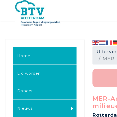
U bevin
Home
MER-A
Lid worden
Doneer
MER-Ad
milieu
Nieuws
Rotterda