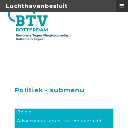
≡
Luchthavenbesluit
Politiek - submenu
Beleid
Adviesrapportages i.o.v. de overheid