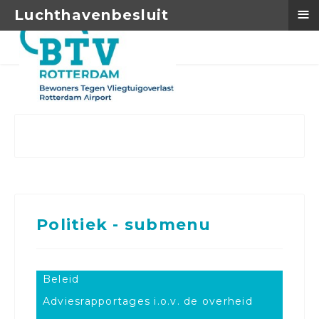
≡
Luchthavenbesluit
Politiek - submenu
Beleid
Adviesrapportages i.o.v. de overheid