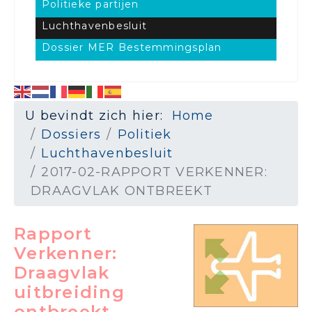
Politieke partijen
Luchthavenbesluit
Dossier MER Bestemmingsplan
U bevindt zich hier:
Home
Dossiers
Politiek
Luchthavenbesluit
2017-02-RAPPORT VERKENNER:
DRAAGVLAK ONTBREEKT
Rapport
Verkenner:
Draagvlak
uitbreiding
ontbreekt