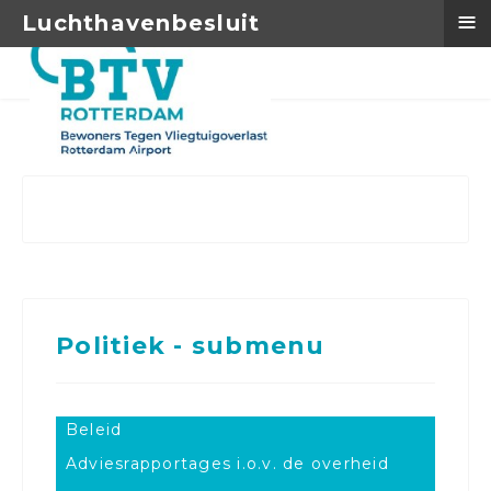
≡
Luchthavenbesluit
Politiek - submenu
Beleid
Adviesrapportages i.o.v. de overheid