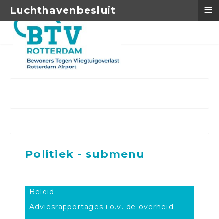
≡
Luchthavenbesluit
Politiek - submenu
Beleid
Adviesrapportages i.o.v. de overheid