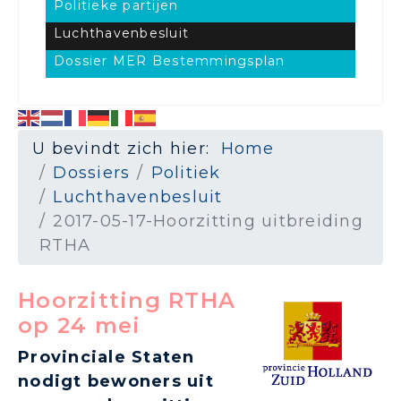
Politieke partijen
Luchthavenbesluit
Dossier MER Bestemmingsplan
U bevindt zich hier:
Home
Dossiers
Politiek
Luchthavenbesluit
2017-05-17-Hoorzitting uitbreiding
RTHA
Hoorzitting RTHA
op 24 mei
Provinciale Staten
nodigt bewoners uit