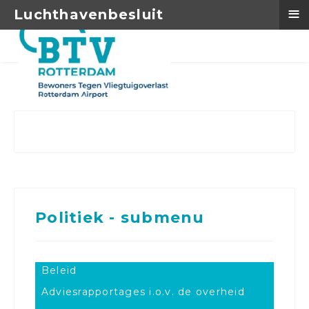
≡
Luchthavenbesluit
Politiek - submenu
Beleid
Adviesrapportages i.o.v. de overheid