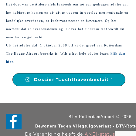
Het doel van de Alderstafels is steeds om tot een gedragen advies aan
het kabinet te komen en dit uit te voeren in overleg met regionale en
landelijke overheden, de luchtvaartsector en bewoners. Op het
moment dat er overeenstemming is over het eindresultaat wordt dit
naar buiten gebracht.
Uit het advies d.d. 1 oktober 2008 blijkt dat groei van Rotterdam
The Hague Airport beperkt is. Wilt u het hele advies lezen
klik dan
hier
.
Dossier "Luchthavenbesluit "
BTV-RotterdamAirport © 2026
Bewoners Tegen Vliegtuigoverlast - BTV-Rot
De Vereniging heeft de
ANBI-status
. KvK n