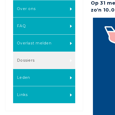
Op 31 me
Over ons
zo'n 10.
FAQ
Overlast melden
Dossiers
Leden
Links