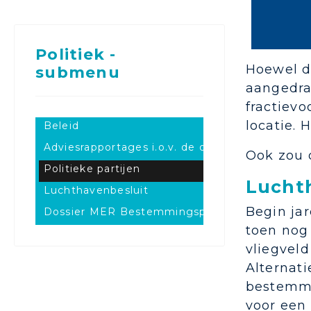
Politiek -
Hoewel di
submenu
aangedra
fractievo
locatie. 
Beleid
Adviesrapportages i.o.v. de overheid
Ook zou 
Politieke partijen
Luchth
Luchthavenbesluit
Begin jar
Dossier MER Bestemmingsplan
toen nog
vliegvel
Alternat
bestemmi
voor een 