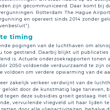
en zijn gecommuniceerd. Daar komt bij da
 vergunningen. Rotterdam The Hague Airport 
rgunning en opereert sinds 2014 zonder gel
venbesluit”).
te timing
lende pogingen van de luchthaven om alsno
nu toe gestrand. Daarbij blijkt uit publicatie
jdend is. Actuele onderzoekrapporten tonen a
vóór 2050 voldoende verduurzaamd te zijn o
e voldoen om verdere opwarming van de aa
eer zakelijk verkeer verdwijnt van de lucht
gelokt door de kunstmatig lage tarieven, be
d tegen deze subsidies groeit gestaag. Het
nde, vervuilende vliegveld uit haar lijden t
 zetten door alle vliegactiviteiten, behalve 