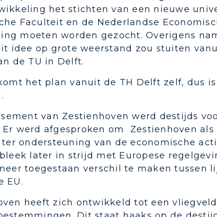
wikkeling het stichten van een nieuwe univ
che Faculteit en de Nederlandse Economis
ng moeten worden gezocht. Overigens nam 
it idee op grote weerstand zou stuiten vanu
an de TU in Delft.
komt het plan vanuit de TH Delft zelf, dus 
.
lissement van Zestienhoven werd destijds vo
 Er werd afgesproken om Zestienhoven als ee
n ter ondersteuning van de economische acti
bleek later in strijd met Europese regelgevi
 meer toegestaan verschil te maken tussen l
e EU.
oven heeft zich ontwikkeld tot een vliegvel
bestemmingen. Dit staat haaks op de destij