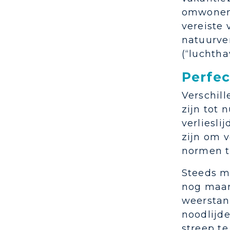
omwonend
vereiste
natuurve
(“luchtha
Perfec
Verschil
zijn tot 
verliesli
zijn om 
normen t
Steeds m
nog maar 
weerstan
noodlijde
streep te