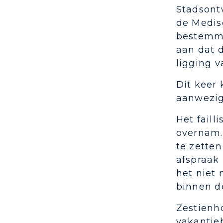
Stadsont
de Medis
bestemmi
aan dat d
ligging v
Dit keer 
aanwezig
Het fail
overnam.
te zette
afspraak 
het niet
binnen d
Zestienh
vakantie