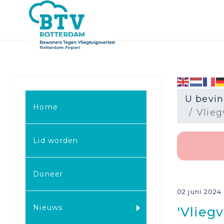
U bevin
Home
Vlieg
Lid worden
.
Doneer
02 juni 2024
Nieuws
'Vlieg