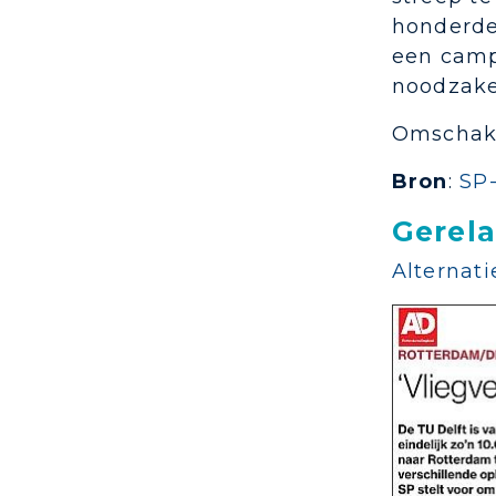
honderde
een camp
noodzake
Omschake
Bron
:
SP
Gerela
Alternati