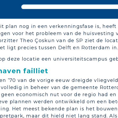
t plan nog in een verkenningsfase is, heeft
gen voor het probleem van de huisvesting v
orzitter Theo Çoskun van de SP ziet de locat
Het ligt precies tussen Delft en Rotterdam in
op deze locatie een universiteitscampus g
aven failliet
en ’70 van de vorige eeuw dreigde vliegveld
 volledig in beheer van de gemeente Rotte
d geen economisch nut voor de regio had en 
ieve plannen werden ontwikkeld om een bete
ng. Het meest bekende plan is het bouwen 
pretpark, maar dit hield niet lang stand. A