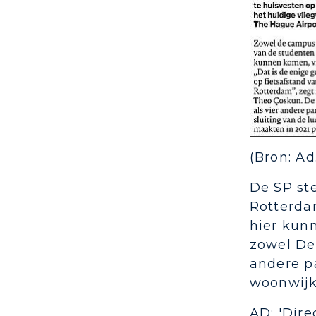
(Bron: Ad
De SP ste
Rotterda
hier kunn
zowel Del
andere pa
woonwijk 
AD: 'Dir