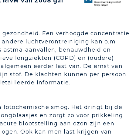
t RIVM van 2008 gaf
e gezondheid. Een verhoogde concentratie
n andere luchtverontreiniging kan o.m.
ls astma-aanvallen, benauwdheid en
tieve longziekten (COPD) en (oudere)
algemeen eerder last van. De ernst van
ijn stof. De klachten kunnen per persoon
detailleerde informatie.
 fotochemische smog. Het dringt bij de
ongblaasjes en zorgt zo voor prikkeling
acute blootstelling aan ozon zijn een
e ogen. Ook kan men last krijgen van