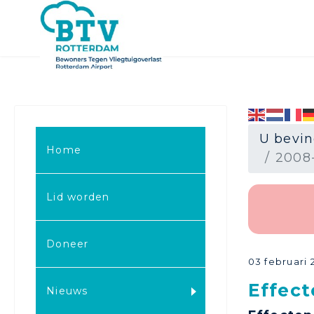
U bevin
Home
2008
Lid worden
Doneer
03 februari 
Effec
Nieuws