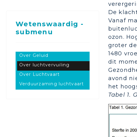
verergeri
De klach
Vanaf ma
Wetenswaardig -
buitenlu
submenu
ozon. Ho
groter de
1480 vro
Over Geluid
dit momen
Over luchtvervuiling
Gezondhe
Over Luchtvaart
avond nie
Verduurzaming luchtvaart
het hoogs
Tabel 1.