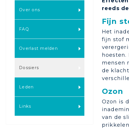
Effecten
reeds de
Over ons
Fijn st
FAQ
Het inad
fijn stof
vererger
Overlast melden
hoesten.
mensen m
Dossiers
de klach
verschill
Leden
Ozon
Ozon is 
Links
inademing
van de sl
prikkelen