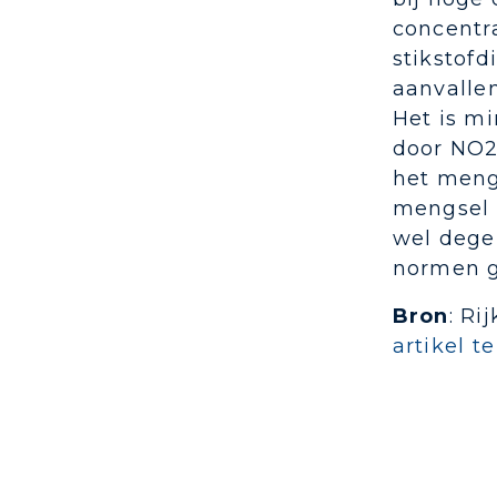
concentr
stikstof
aanvalle
Het is m
door NO2
het meng
mengsel 
wel dege
normen g
Bron
: Ri
artikel 