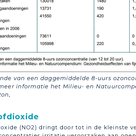
ande van een daggemiddelde 8-uurs ozonconc
 meer informatie het Milieu- en Natuurcomp
zon,
ofdioxide
ioxide (NO2) dringt door tot in de kleinste
concentraties irritatie veroorzaken aan ogen,