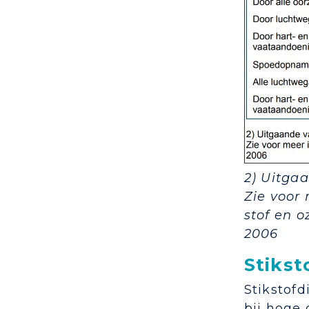
2) Uitga
Zie voor
stof en o
2006
Stikst
Stikstofd
bij hoge 