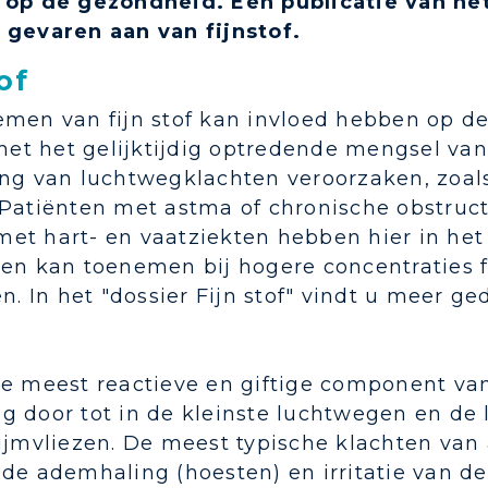
 op de gezondheid. Een publicatie van he
 gevaren aan van fijnstof.
of
emen van fijn stof kan invloed hebben op d
 met het gelijktijdig optredende mengsel va
ing van luchtwegklachten veroorzaken, zoa
 Patiënten met astma of chronische obstruc
et hart- en vaatziekten hebben hier in het 
ten kan toenemen bij hogere concentraties f
en. In het "dossier Fijn stof" vindt u meer ge
de meest reactieve en giftige component van
 door tot in de kleinste luchtwegen en de l
ijmvliezen. De meest typische klachten van 
de ademhaling (hoesten) en irritatie van d