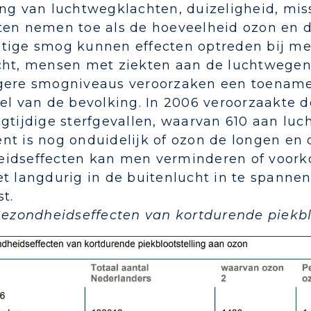
ng van luchtwegklachten, duizeligheid, miss
ten nemen toe als de hoeveelheid ozon en d
tige smog kunnen effecten optreden bij me
cht, mensen met ziekten aan de luchtwegen 
gere smogniveaus veroorzaken een toename v
el van de bevolking. In 2006 veroorzaakte 
egtijdige sterfgevallen, waarvan 610 aan lu
t is nog onduidelijk of ozon de longen en 
idseffecten kan men verminderen of voork
t langdurig in de buitenlucht in te spannen
t.
 Gezondheidseffecten van kortdurende piekbl