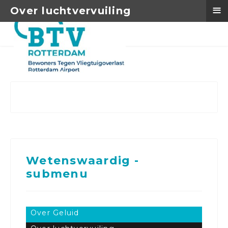
≡
Over luchtvervuiling
Wetenswaardig -
submenu
Over Geluid