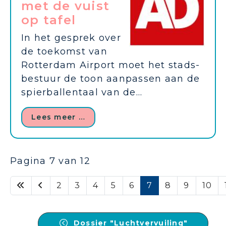
met de vuist
op tafel
In het gesprek over
de toekomst van
Rotterdam Airport moet het stads­
bestuur de toon aanpassen aan de
spierballentaal van de...
Lees meer …
Pagina 7 van 12
2
3
4
5
6
7
8
9
10
Dossier "Luchtvervuiling"