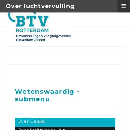
≡
Over luchtvervuiling
Wetenswaardig -
submenu
Over Geluid