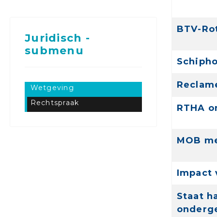
BTV-Rot
Juridisch -
submenu
Schipho
Reclame
Wetgeving
Rechtspraak
RTHA on
MOB me
Impact 
Staat h
onderge