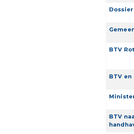
Dossier
Gemeen
BTV Rot
BTV en 
Minist
BTV naa
handha