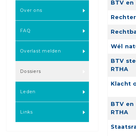
BTV en 
Over ons
Rechter
FAQ
Rechtba
Wél nat
Overlast melden
BTV ste
RTHA
Dossiers
Klacht 
Leden
BTV en
RTHA
Links
Staatsr