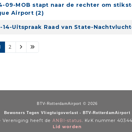
-09-MOB stapt naar de rechter om stikst
ue Airport (2)
-14-Uitspraak Raad van State-Nachtvluch
1
2
BTV-RotterdamAirport © 2026
Bewoners Tegen Vliegtuigoverlast - BTV-RotterdamAirport
 Vereniging heeft de
ANBI-status
. KvK nummer 40344
Lid worden