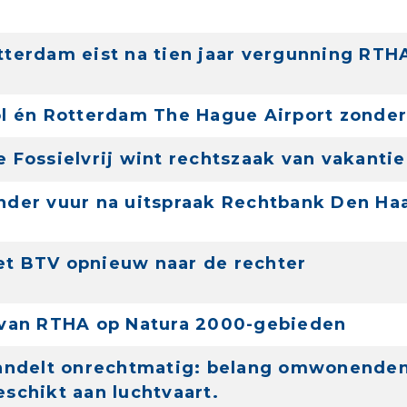
terdam eist na tien jaar vergunning RTHA
l én Rotterdam The Hague Airport zonde
 Fossielvrij wint rechtszaak van vakanti
der vuur na uitspraak Rechtbank Den Ha
t BTV opnieuw naar de rechter
van RTHA op Natura 2000-gebieden
andelt onrechtmatig: belang omwonenden 
schikt aan luchtvaart.